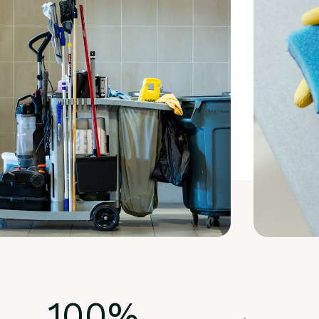
100
%