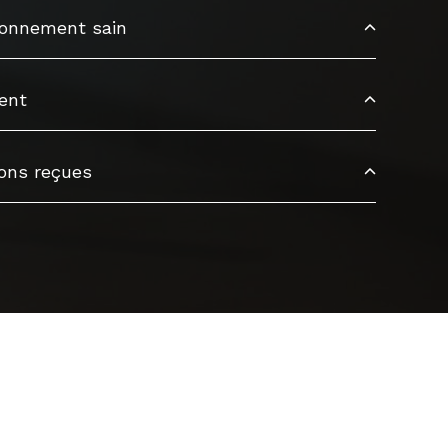
ironnement sain
dent
ons reçues