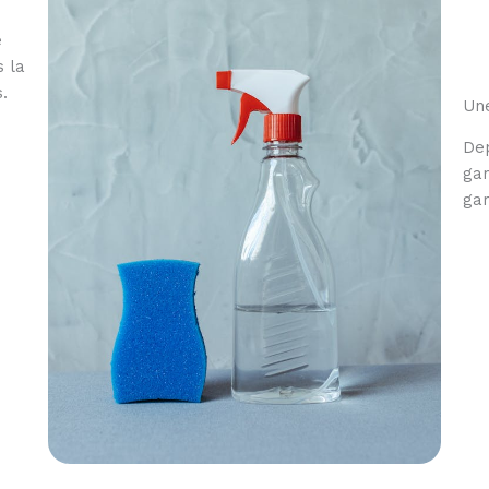
e
s la
.
Une
Dep
gam
gar